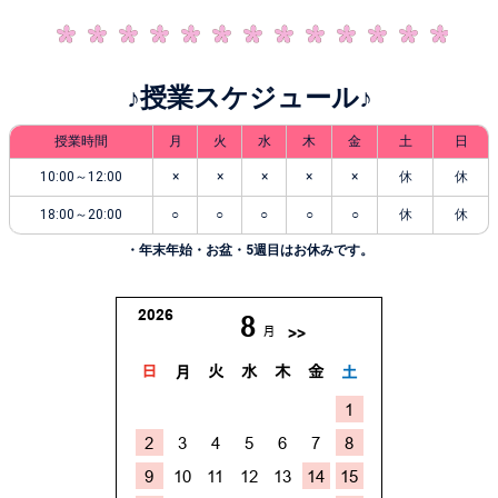
♪授業スケジュール♪
授業時間
月
火
水
木
金
土
日
10:00～12:00
×
×
×
×
×
休
休
18:00～20:00
○
○
○
○
○
休
休
・年末年始・お盆・5週目はお休みです。